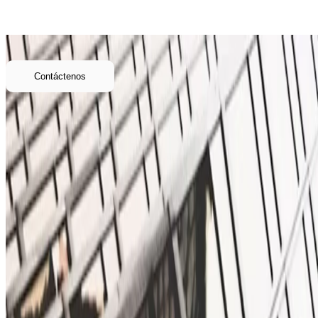
Abra su acceso a los sistemas de pago de EE. UU. y al mundo - prog
Póngase en contacto para descubrir cómo podemos ayudar a su negoci
Contáctenos
ionfi
Ayudamos a las instituciones a triunfar en el sector financiero media
reales de nuestros usuarios.
También puede escribirnos a:
contact@ionfi.com
Inicio
Nosotros
Contacto
© 2025 Ionfi. Todos los derechos reservados.
Política de Privacidad