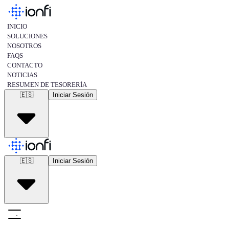
INICIO
SOLUCIONES
NOSOTROS
FAQS
CONTACTO
NOTICIAS
RESUMEN DE TESORERÍA
🇪🇸
Iniciar Sesión
🇺🇸
english
🇪🇸
spanish
🇪🇸
Iniciar Sesión
🇺🇸
english
🇪🇸
spanish