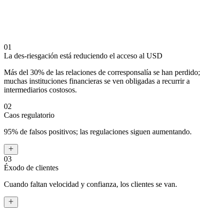
01
La des-riesgación está reduciendo el acceso al USD
Más del 30% de las relaciones de corresponsalía se han perdido;
muchas instituciones financieras se ven obligadas a recurrir a
La demanda está creciendo | El acceso a EE. UU. se está reduciendo
intermediarios costosos.
02
Caos regulatorio
95% de falsos positivos; las regulaciones siguen aumentando.
03
Éxodo de clientes
Cuando faltan velocidad y confianza, los clientes se van.